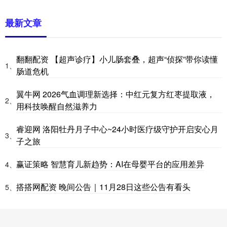
最新文章
翻翻配资 【超声诊疗】小儿肠套叠，超声“侦探”带你读懂
1、
肠道危机
翼牛网 2026气血调理新选择：中红元复方红枣提取液，
2、
用科技唤醒自然滋养力
睿迎网 洛阳牡丹月子中心~24小时医疗级守护开启安心月
3、
子之旅
赢证策略 智慧育儿新趋势：AI在母婴平台的应用差异
4、
搭搭网配资 晚间公告｜11月28日这些公告有看头
5、