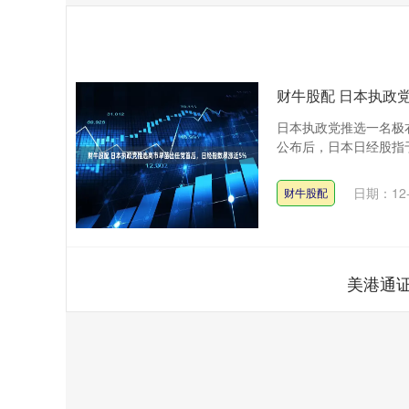
财牛股配 日本执政
日本执政党推选一名极
公布后，日本日经股指于
日期：12-
财牛股配
美港通