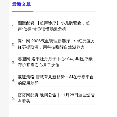
最新文章
翻翻配资 【超声诊疗】小儿肠套叠，超
1、
声“侦探”带你读懂肠道危机
翼牛网 2026气血调理新选择：中红元复方
2、
红枣提取液，用科技唤醒自然滋养力
睿迎网 洛阳牡丹月子中心~24小时医疗级
3、
守护开启安心月子之旅
赢证策略 智慧育儿新趋势：AI在母婴平台
4、
的应用差异
搭搭网配资 晚间公告｜11月28日这些公告
5、
有看头