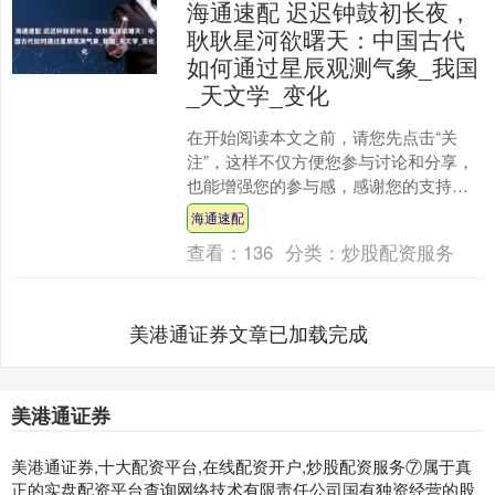
海通速配 迟迟钟鼓初长夜，
耿耿星河欲曙天：中国古代
如何通过星辰观测气象_我国
_天文学_变化
在开始阅读本文之前，请您先点击“关
注”，这样不仅方便您参与讨论和分享，
也能增强您的参与感，感谢您的支持。
众所周知，我国自古以来以小农经济为
海通速配
主，农业一直是我国各....
查看：
136
分类：
炒股配资服务
美港通证券文章已加载完成
美港通证券
美港通证券,十大配资平台,在线配资开户,炒股配资服务⑦属于真
正的实盘配资平台查询网络技术有限责任公司国有独资经营的股