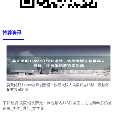
推荐资讯
昊天优配 Lucas在深圳滑雪！浓眉大眼人堆里鹤立鸡群，没被张
柏芝官司影响
宇轩配资 美院馆长萧元：调包馆内143件国宝，去世两年后仍被
追赃_画作_进行_文学界