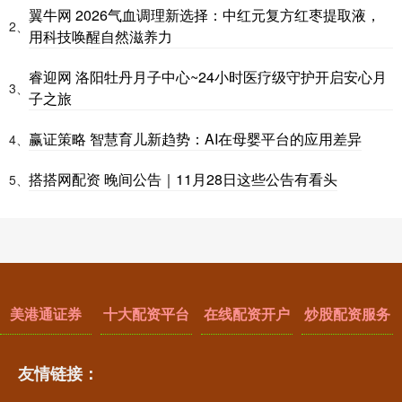
翼牛网 2026气血调理新选择：中红元复方红枣提取液，
2、
用科技唤醒自然滋养力
睿迎网 洛阳牡丹月子中心~24小时医疗级守护开启安心月
3、
子之旅
赢证策略 智慧育儿新趋势：AI在母婴平台的应用差异
4、
搭搭网配资 晚间公告｜11月28日这些公告有看头
5、
美港通证券
十大配资平台
在线配资开户
炒股配资服务
友情链接：