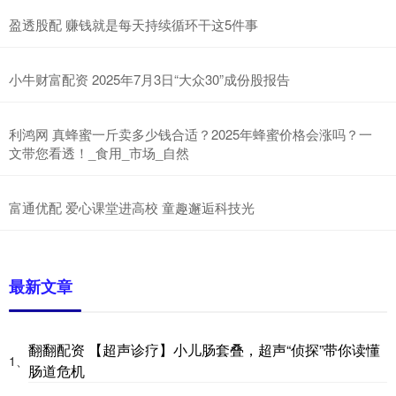
盈透股配 赚钱就是每天持续循环干这5件事
小牛财富配资 2025年7月3日“大众30”成份股报告
利鸿网 真蜂蜜一斤卖多少钱合适？2025年蜂蜜价格会涨吗？一
文带您看透！_食用_市场_自然
富通优配 爱心课堂进高校 童趣邂逅科技光
最新文章
翻翻配资 【超声诊疗】小儿肠套叠，超声“侦探”带你读懂
1、
肠道危机