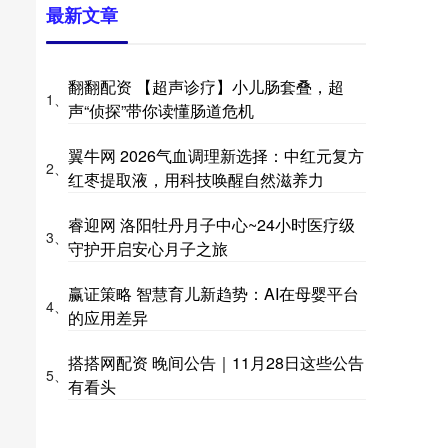
最新文章
翻翻配资 【超声诊疗】小儿肠套叠，超
1、
声“侦探”带你读懂肠道危机
翼牛网 2026气血调理新选择：中红元复方
2、
红枣提取液，用科技唤醒自然滋养力
睿迎网 洛阳牡丹月子中心~24小时医疗级
3、
守护开启安心月子之旅
赢证策略 智慧育儿新趋势：AI在母婴平台
4、
的应用差异
搭搭网配资 晚间公告｜11月28日这些公告
5、
有看头