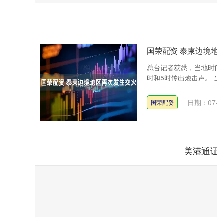
国荣配资 泰柬边境
总台记者获悉，当地时
时和5时传出炮击声。 
日期：07-
国荣配资
美港通