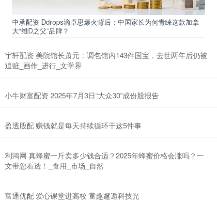
中承配资 Ddrops滴卓思爆火背后：中国家长为何青睐这款加拿
大“维D之父”品牌？
宇轩配资 美院馆长萧元：调包馆内143件国宝，去世两年后仍被
追赃_画作_进行_文学界
小牛财富配资 2025年7月3日“大众30”成份股报告
盈透股配 赚钱就是每天持续循环干这5件事
利鸿网 真蜂蜜一斤卖多少钱合适？2025年蜂蜜价格会涨吗？一
文带您看透！_食用_市场_自然
富通优配 爱心课堂进高校 童趣邂逅科技光