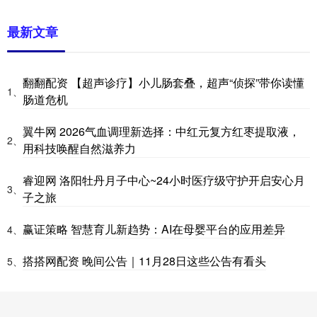
最新文章
翻翻配资 【超声诊疗】小儿肠套叠，超声“侦探”带你读懂
1、
肠道危机
翼牛网 2026气血调理新选择：中红元复方红枣提取液，
2、
用科技唤醒自然滋养力
睿迎网 洛阳牡丹月子中心~24小时医疗级守护开启安心月
3、
子之旅
赢证策略 智慧育儿新趋势：AI在母婴平台的应用差异
4、
搭搭网配资 晚间公告｜11月28日这些公告有看头
5、