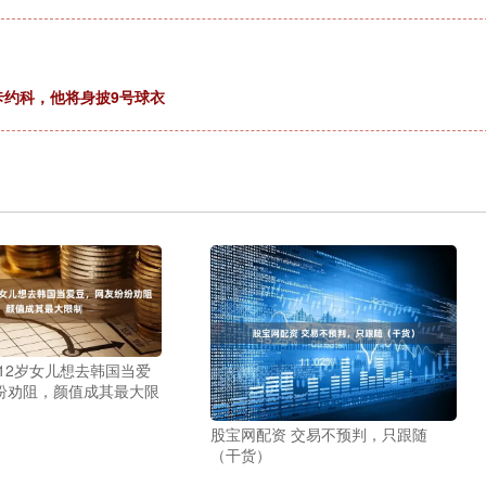
卡约科，他将身披9号球衣
12岁女儿想去韩国当爱
纷劝阻，颜值成其最大限
股宝网配资 交易不预判，只跟随
（干货）