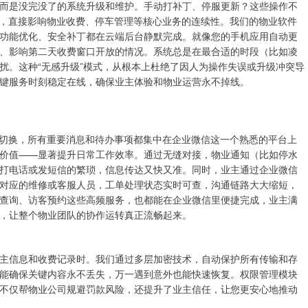
而是没完没了的系统升级和维护。手动打补丁、停服更新？这些操作不
机，直接影响物业收费、停车管理等核心业务的连续性。我们的物业软件
功能优化、安全补丁都在云端后台静默完成。就像您的手机应用自动更
、影响第二天收费窗口开放的情况。系统总是在最合适的时段（比如凌
扰。这种“无感升级”模式，从根本上杜绝了因人为操作失误或升级冲突导
键服务时刻稳定在线，确保业主体验和物业运营永不掉线。
回切换，所有重要消息和待办事项都集中在企业微信这一个熟悉的平台上
价值——显著提升日常工作效率。通过无缝对接，物业通知（比如停水
打电话或发短信的繁琐，信息传达又快又准。同时，业主通过企业微信
对应的维修或客服人员，工单处理状态实时可查，沟通链路大大缩短，
查询、访客预约这些高频服务，也都能在企业微信里便捷完成，业主满
，让整个物业团队的协作运转真正流畅起来。
主信息和收费记录时。我们通过多层加密技术，自动保护所有传输和存
能确保关键内容永不丢失，万一遇到意外也能快速恢复。权限管理模块
不仅帮物业公司规避罚款风险，还提升了业主信任，让您更安心地推动