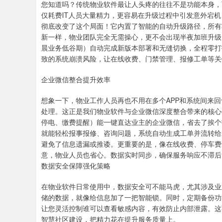
您知道吗？传统物业软件最让人头疼的往往不是功能本身，
仅耗费IT人员大量精力，更容易在升级过程中引发意外宕
彻底改变了这个局面！它内置了智能的自动升级路径，所有
新一样，物业团队完全无需操心，更不会出现半夜加班升级
晨业务低谷期）自动完成新版本部署和无缝切换，全程零打
致的系统崩溃风险，让在线收费、门禁管理、报修工单等关
企业微信整合提升效率
想象一下，物业工作人员再也不用在多个APP和系统间来
处理。这正是我们物业软件与企业微信深度整合带来的核心
停电、缴费提醒）能一键直达业主的企业微信，省去了挨个
就能轻松报事报修、咨询问题，系统自动生成工单并流转给
避免了信息遗漏或推诿。更重要的是，像在线收费、停车费
意，物业人员也省心。数据实时同步，确保服务响应不滞后
数据安全保障强化策略
在物业软件日常使用中，数据安全可不能马虎，尤其涉及业
储的数据，就像给信息加了一把智能锁。同时，定期备份功
让您灵活控制谁可以查看敏感内容，有效防止内部泄露。这
智慧社区建设，把精力花在提升服务质量上。