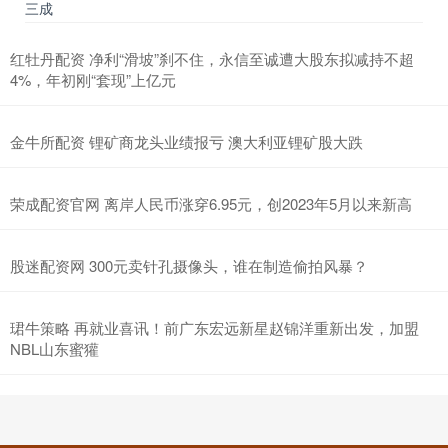
三成
红牡丹配资 净利“滑坡”刹不住，永信至诚遭大股东拟减持不超
4%，年初刚“套现”上亿元
金牛所配资 锂矿商龙头业绩报亏 澳大利亚锂矿股大跌
荣成配资官网 离岸人民币涨穿6.95元，创2023年5月以来新高
股迷配资网 300元卖针孔摄像头，谁在制造偷拍风暴？
珺牛策略 再就业喜讯！前广东宏远新星赵锦洋重新出发，加盟
NBL山东蜜獾