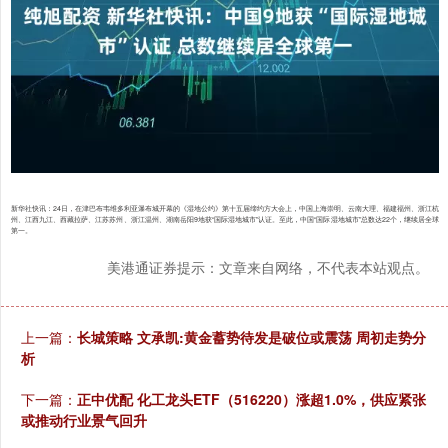
新华社快讯：24日，在津巴布韦维多利亚瀑布城开幕的《湿地公约》第十五届缔约方大会上，中国上海崇明、云南大理、福建福州、浙江杭
州、江西九江、西藏拉萨、江苏苏州、浙江温州、湖南岳阳9地获“国际湿地城市”认证。至此，中国“国际湿地城市”总数达22个，继续居全球
第一。
美港通证券提示：文章来自网络，不代表本站观点。
上一篇：
长城策略 文承凯:黄金蓄势待发是破位或震荡 周初走势分
析
下一篇：
正中优配 化工龙头ETF（516220）涨超1.0%，供应紧张
或推动行业景气回升