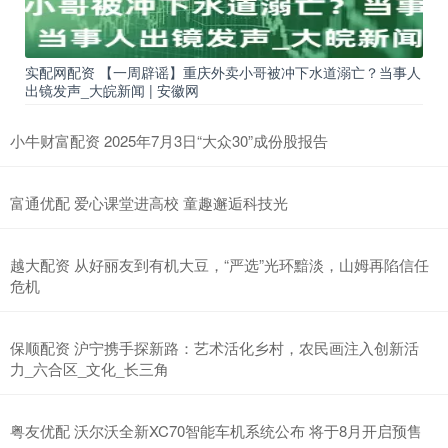
实配网配资 【一周辟谣】重庆外卖小哥被冲下水道溺亡？当事人
出镜发声_大皖新闻 | 安徽网
小牛财富配资 2025年7月3日“大众30”成份股报告
富通优配 爱心课堂进高校 童趣邂逅科技光
越大配资 从好丽友到有机大豆，“严选”光环黯淡，山姆再陷信任
危机
保顺配资 沪宁携手探新路：艺术活化乡村，农民画注入创新活
力_六合区_文化_长三角
粤友优配 沃尔沃全新XC70智能车机系统公布 将于8月开启预售