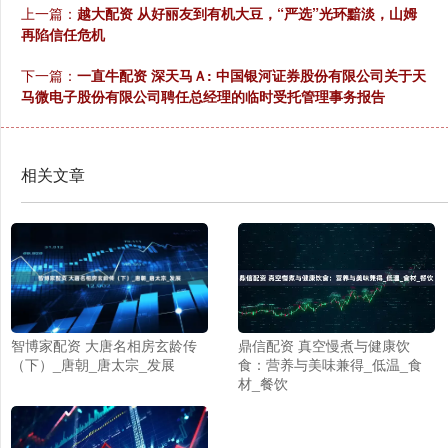
上一篇：
越大配资 从好丽友到有机大豆，“严选”光环黯淡，山姆
再陷信任危机
下一篇：
一直牛配资 深天马Ａ: 中国银河证券股份有限公司关于天
马微电子股份有限公司聘任总经理的临时受托管理事务报告
相关文章
智博家配资 大唐名相房玄龄传
鼎信配资 真空慢煮与健康饮
（下）_唐朝_唐太宗_发展
食：营养与美味兼得_低温_食
材_餐饮