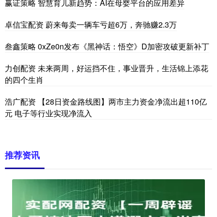
赢证策略 智慧育儿新趋势：AI在母婴平台的应用差异
卓信宝配资 蔚来每卖一辆车亏超6万，奔驰赚2.3万
叁鑫策略 0xZe0n发布《黑神话：悟空》D加密攻破更新补丁
力创配资 未来两周，好运挡不住，事业晋升，生活锦上添花
的四个生肖
浩广配资 【28日资金路线图】两市主力资金净流出超110亿
元 电子等行业实现净流入
推荐资讯