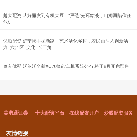
越大配资 从好丽友到有机大豆，“严选”光环黯淡，山姆再陷信任
危机
保顺配资 沪宁携手探新路：艺术活化乡村，农民画注入创新活
力_六合区_文化_长三角
粤友优配 沃尔沃全新XC70智能车机系统公布 将于8月开启预售
美港通证券
十大配资平台
在线配资开户
炒股配资服务
友情链接：