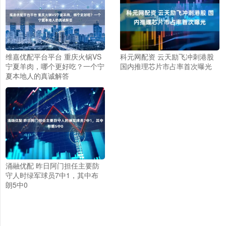
维嘉优配平台平台 重庆火锅VS
科元网配资 云天励飞冲刺港股
宁夏羊肉，哪个更好吃？一个宁
国内推理芯片市占率首次曝光
夏本地人的真诚解答
涌融优配 昨日阿门担任主要防
守人时绿军球员7中1，其中布
朗5中0