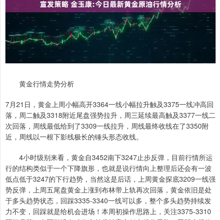
黄金行情走势分析
7月21日，黄金上周小幅高开3364一线小幅拉升触及3375一线冲高回
落，周二触及3318附近尾盘强势拉升，周三延续最高触及3377一线二
次回落，周线最低给到了3309一线拉升，周线最终收线在了3350附
近，周线以一根下影线极长的锤头形态收线。
4小时级别来看，黄金自3452南下3247止步反弹，目前行情所运
行的结构类似于一个下降旗形，也就是说行情向上整理后还会有一波
低点低于3247的下行趋势，当然这是后话，上周黄金探底3209一线强
势反弹，上周五尾盘黄金上涨到布林带上轨再次回落，黄金依旧是处
于多头趋势状态，回踩3335-3340一线可以多，整个多头趋势持续发
力不变，回踩就是给机会进场！本周初操作思路上，关注3375-3310