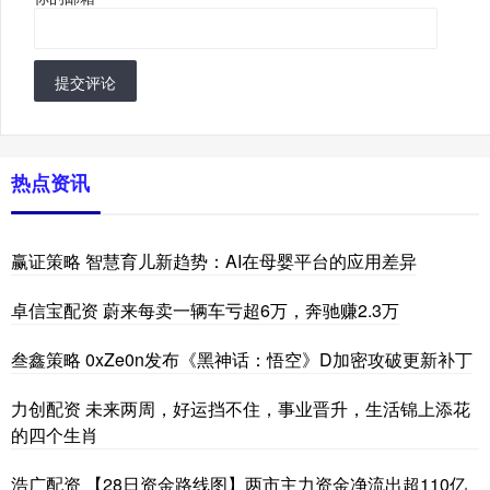
提交评论
热点资讯
赢证策略 智慧育儿新趋势：AI在母婴平台的应用差异
卓信宝配资 蔚来每卖一辆车亏超6万，奔驰赚2.3万
叁鑫策略 0xZe0n发布《黑神话：悟空》D加密攻破更新补丁
力创配资 未来两周，好运挡不住，事业晋升，生活锦上添花
的四个生肖
浩广配资 【28日资金路线图】两市主力资金净流出超110亿