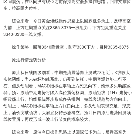
区间震荡，在区间没有破位之前保持高空低多操作思路，回踩支撑位
多，拉高阻力位空。
综合来看，今日黄金短线操作思路上以回踩低多为主，反弹高空
为辅，上方短期重点关注3365-3375一线阻力，下方短期重点关注
3340-3330一线支撑。
操作策略：回落3340附近空，防守3330下方，目标3365-3375
原油行情走势分析
原油从日线图级别看，中期走势震荡向上测试78附近，K线收大
实体阴线，尚未破坏均线系统，仍受到依托，中期客观趋势上行不
变。但从动能看，MACD指标在零轴上方死叉向下，预示多头动能减
弱，预计原油中期走势将陷入高位震荡格局。原油短线（1H）走势小
幅震荡上行。均线系统逐步形成多头排列，短线客观趋势方向向上。
动能上，MACD指标在零轴上方张口向上，多头动能表现充足。形态
上，油价突破颈线，头肩底反转形态确立。预计日内原油走势回测颈
线位置后，再度形成一波上行节奏的概率较大。
综合来看，原油今日操作思路上以回踩低多为主，反弹高空为